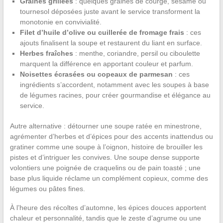
Graines grillées
: quelques graines de courge, sésame ou
tournesol déposées juste avant le service transforment la
monotonie en convivialité.
Filet d’huile d’olive ou cuillerée de fromage frais
: ces
ajouts finalisent la soupe et restaurent du liant en surface.
Herbes fraîches
: menthe, coriandre, persil ou ciboulette
marquent la différence en apportant couleur et parfum.
Noisettes écrasées ou copeaux de parmesan
: ces
ingrédients s’accordent, notamment avec les soupes à base
de légumes racines, pour créer gourmandise et élégance au
service.
Autre alternative : détourner une soupe ratée en minestrone,
agrémenter d’herbes et d’épices pour des accents inattendus ou
gratiner comme une soupe à l’oignon, histoire de brouiller les
pistes et d’intriguer les convives. Une soupe dense supporte
volontiers une poignée de craquelins ou de pain toasté ; une
base plus liquide réclame un complément copieux, comme des
légumes ou pâtes fines.
À l’heure des récoltes d’automne, les épices douces apportent
chaleur et personnalité, tandis que le zeste d’agrume ou une