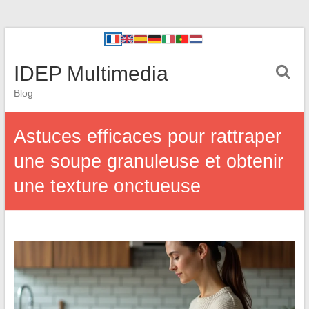
IDEP Multimedia
Blog
Astuces efficaces pour rattraper
une soupe granuleuse et obtenir
une texture onctueuse