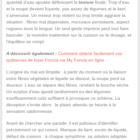
quantité d’eau ajoutée définissent la
texture
finale. Trop d’eau
et la soupe devient fuyante, pas assez de légumes et le liant
s’amenuise. Un mixeur trop violent ou trop timide aggrave la
situation : fibres mal dispersées, morceaux persistants, aspect
rugueux sous la langue. Un seul geste imprécis peut tout faire
basculer ; la moindre inattention sur la cuisson ou le dosage, et
l’équilibre se rompt.
A découvrir également :
Comment obtenir facilement vos
quittances de loyer Foncia via My Foncia en ligne
L’origine du mal est limpide : à partir du moment où la liaison
entre fibres végétales et liquide se dissout, la soupe perd sa
douceur. L’eau se sépare des fibres, rendant la bouche sèche.
Un surplus d’eau ajouté tardivement ou des légumes
insuffisamment cuits suffisent à provoquer ce schéma. La
déception s’invite alors : le plaisir attendu se heurte à la
sensation sablonneuse.
Avant de chercher une parade, il est judicieux d’identifier
précisément ce qui coince. Manque de liant, excès de liquide,
défaut de cuisson : à chaque symptôme, sa solution adaptée.