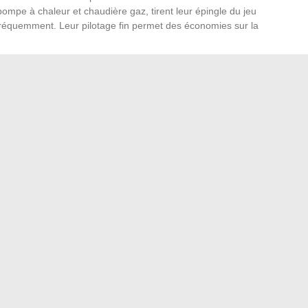
mpe à chaleur et chaudière gaz, tirent leur épingle du jeu
réquemment. Leur pilotage fin permet des économies sur la
éduit pas à l’achat d’un appareil. Exigez toujours un
devis
en service. La certification
Reconnu garant de
 tant pour la conformité que pour l’accès aux
aides
oisir une régulation électronique, vérifier la possibilité
igent : chaque détail compte pour éviter les mauvaises
passer à côté d’économies, de confort ou d’évolutivité,
bien choisir.
équipes avec des attentions ciblées
du taux bêta-hcg pour détecter une grossesse gémellaire
→