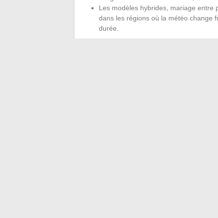
Les modèles hybrides, mariage entre po
dans les régions où la météo change f
durée.
L’installation d’une chaudière gaz ne se r
complet : coût de la pose, entretien, mise 
l’environnement
est un gage de sérieux,
financières
. Ajuster la taille du ballon, ch
d’intégrer le chauffage au pilotage intell
surprises. Rater l’étape, c’est risquer de 
autant de raisons de prendre le temps de 
←
Comment renforcer la motivation des 
Comment utiliser une calculette 