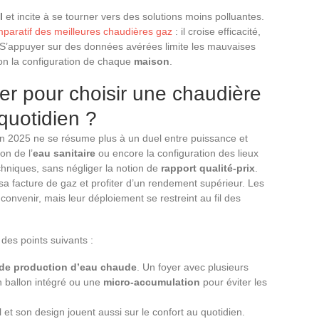
l
et incite à se tourner vers des solutions moins polluantes.
mparatif des meilleures chaudières gaz
: il croise efficacité,
ion. S’appuyer sur des données avérées limite les mauvaises
lon la configuration de chaque
maison
.
der pour choisir une chaudière
quotidien ?
n 2025 ne se résume plus à un duel entre puissance et
on de l’
eau sanitaire
ou encore la configuration des lieux
chniques, sans négliger la notion de
rapport qualité-prix
.
e sa facture de gaz et profiter d’un rendement supérieur. Les
onvenir, mais leur déploiement se restreint au fil des
 des points suivants :
 de production d’eau chaude
. Un foyer avec plusieurs
un ballon intégré ou une
micro-accumulation
pour éviter les
il et son design jouent aussi sur le confort au quotidien.