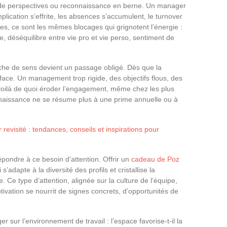
e de perspectives ou reconnaissance en berne. Un manager
’implication s’effrite, les absences s’accumulent, le turnover
es, ce sont les mêmes blocages qui grignotent l’énergie :
 déséquilibre entre vie pro et vie perso, sentiment de
che de sens devient un passage obligé. Dès que la
’efface. Un management trop rigide, des objectifs flous, des
 : voilà de quoi éroder l’engagement, même chez les plus
nnaissance ne se résume plus à une prime annuelle ou à
 revisité : tendances, conseils et inspirations pour
épondre à ce besoin d’attention. Offrir un
cadeau de Poz
’adapte à la diversité des profils et cristallise la
Ce type d’attention, alignée sur la culture de l’équipe,
ivation se nourrit de signes concrets, d’opportunités de
ger sur l’environnement de travail : l’espace favorise-t-il la