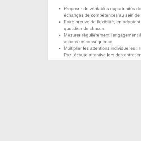
Proposer de véritables opportunités de
échanges de compétences au sein de l
Faire preuve de flexibilité, en adaptant 
quotidien de chacun.
Mesurer régulièrement l’engagement à l’
actions en conséquence.
Multiplier les attentions individuelle
Poz, écoute attentive lors des entretie
Créer un climat apaisé et stimulant reste
: disponibilité, attention au moral, prise
ciblés, souvent discrets, qui retissent la c
performance de l’équipe.
Rien ne remplace la force d’un geste sinc
l’engagement prend racine et que l’équipe
←
Outils de gestion : quelles fonctionna