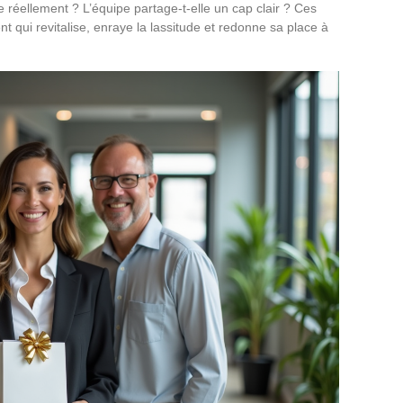
le réellement ? L’équipe partage-t-elle un cap clair ? Ces
 qui revitalise, enraye la lassitude et redonne sa place à