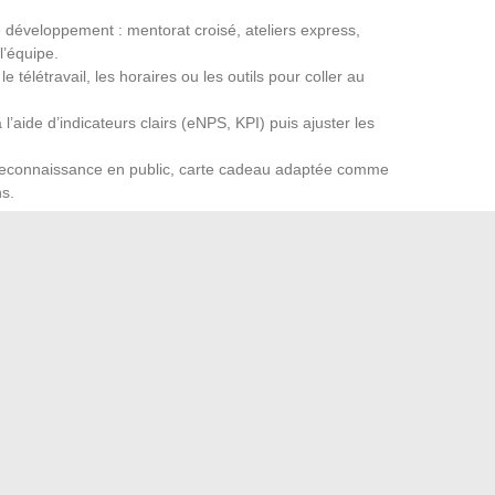
 développement : mentorat croisé, ateliers express,
’équipe.
le télétravail, les horaires ou les outils pour coller au
aide d’indicateurs clairs (eNPS, KPI) puis ajuster les
s : reconnaissance en public, carte cadeau adaptée comme
ns.
 le socle. L’approche « care management » gagne du terrain
 en compte des réalités personnelles. Ce sont ces gestes
onfiance, alimentent la motivation et réveillent la
ère, ajusté, qui montre que chacun compte. C’est là que
 retrouve son élan, prête à relever de nouveaux défis.
lités attendre d’une solution performante ?