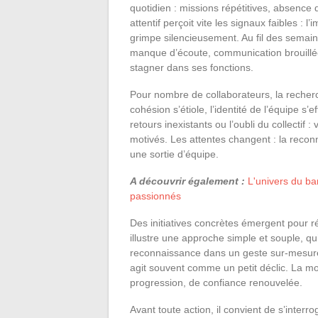
quotidien : missions répétitives, absenc
attentif perçoit vite les signaux faibles : l
grimpe silencieusement. Au fil des semain
manque d’écoute, communication brouillée,
stagner dans ses fonctions.
Pour nombre de collaborateurs, la recher
cohésion s’étiole, l’identité de l’équipe s
retours inexistants ou l’oubli du collectif
motivés. Les attentes changent : la reco
une sortie d’équipe.
A découvrir également :
L'univers du bar
passionnés
Des initiatives concrètes émergent pour r
illustre une approche simple et souple, qui s
reconnaissance dans un geste sur-mesure. 
agit souvent comme un petit déclic. La mot
progression, de confiance renouvelée.
Avant toute action, il convient de s’interro