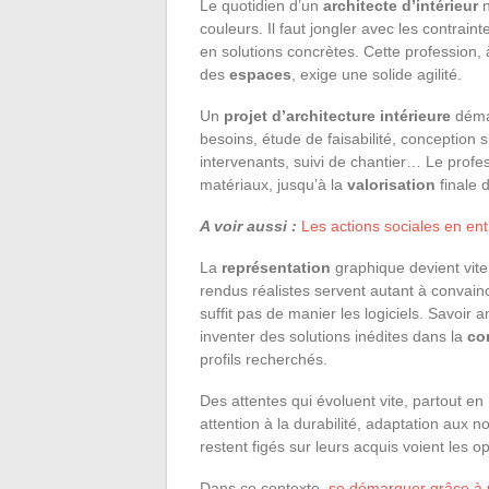
Le quotidien d’un
architecte d’intérieur
n
couleurs. Il faut jongler avec les contraint
en solutions concrètes. Cette profession,
des
espaces
, exige une solide agilité.
Un
projet d’architecture intérieure
démar
besoins, étude de faisabilité, conception 
intervenants, suivi de chantier… Le profes
matériaux, jusqu’à la
valorisation
finale d
A voir aussi :
Les actions sociales en ent
La
représentation
graphique devient vite
rendus réalistes servent autant à convain
suffit pas de manier les logiciels. Savoir a
inventer des solutions inédites dans la
co
profils recherchés.
Des attentes qui évoluent vite, partout en 
attention à la durabilité, adaptation aux
restent figés sur leurs acquis voient les op
Dans ce contexte,
se démarquer grâce à u