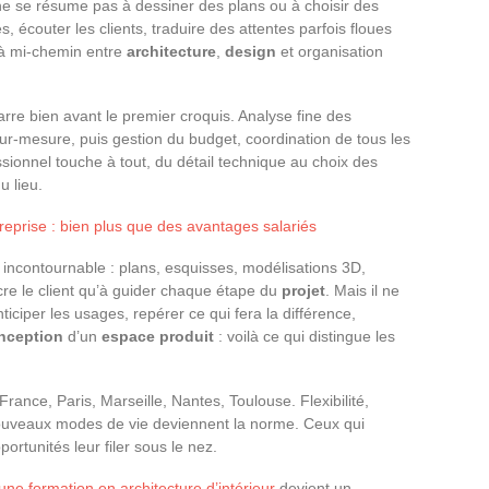
e se résume pas à dessiner des plans ou à choisir des
es, écouter les clients, traduire des attentes parfois floues
 à mi-chemin entre
architecture
,
design
et organisation
re bien avant le premier croquis. Analyse fine des
sur-mesure, puis gestion du budget, coordination de tous les
sionnel touche à tout, du détail technique au choix des
u lieu.
reprise : bien plus que des avantages salariés
 incontournable : plans, esquisses, modélisations 3D,
cre le client qu’à guider chaque étape du
projet
. Mais il ne
nticiper les usages, repérer ce qui fera la différence,
nception
d’un
espace produit
: voilà ce qui distingue les
France, Paris, Marseille, Nantes, Toulouse. Flexibilité,
 nouveaux modes de vie deviennent la norme. Ceux qui
portunités leur filer sous le nez.
ne formation en architecture d’intérieur
devient un