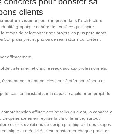
ils concrets pour booster sa
 bons clients
nication visuelle
pour s’imposer dans l’architecture
e identité graphique cohérente : voilà ce qui inspire
 le temps de sélectionner ses projets les plus percutants
es 3D, plans précis, photos de réalisations concrètes :
nner efficacement :
de : site internet clair, réseaux sociaux professionnels,
.
ns, événements, moments clés pour étoffer son réseau et
tences, en insistant sur la capacité à piloter un projet de
a compréhension affûtée des besoins du client, la capacité à
 L’expérience en entreprise fait la différence, surtout
ulière sur les évolutions du design graphique et des usages.
technique et créativité, c’est transformer chaque projet en